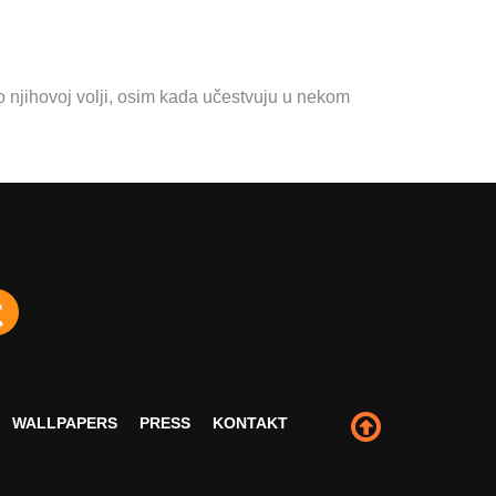
 njihovoj volji, osim kada učestvuju u nekom
WALLPAPERS
PRESS
KONTAKT