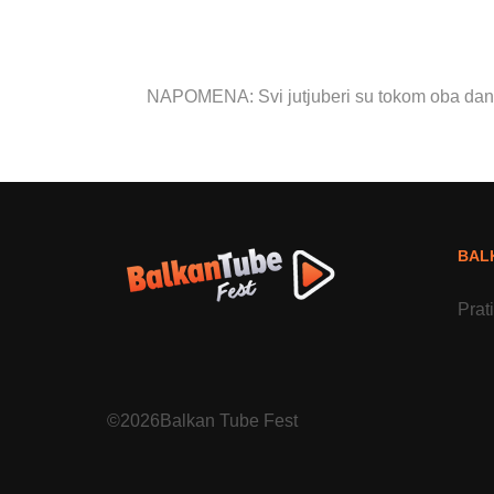
NAPOMENA: Svi jutjuberi su tokom oba dana f
BAL
Prat
©2026Balkan Tube Fest