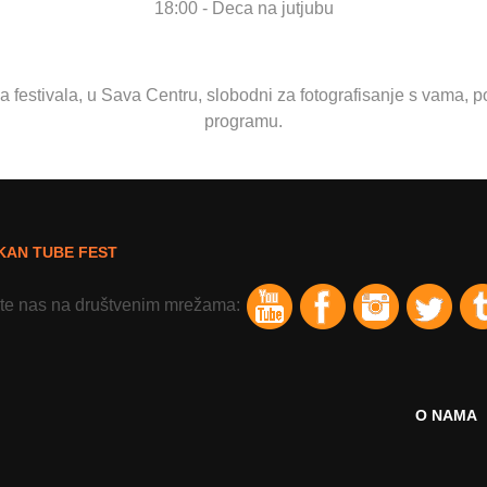
18:00 - Deca na jutjubu
estivala, u Sava Centru, slobodni za fotografisanje s vama, po
programu.
KAN TUBE FEST
ite nas na društvenim mrežama:
O NAMA