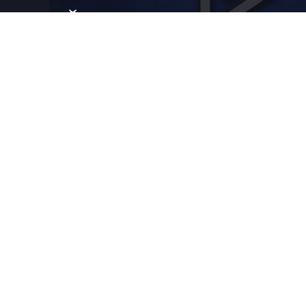
Šta je BTF?
BTF – Balkan TUBE festival je posvećen fanovim
YOUTUBE kulture i najpoznatijim YOUTUBERIM
Balkanu. Klik na strelicu ispod za više informacija
→
BALK