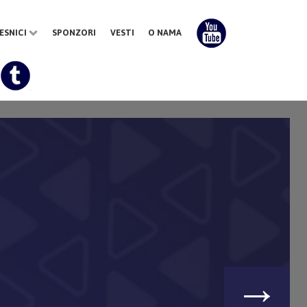
ESNICI
SPONZORI
VESTI
O NAMA
→