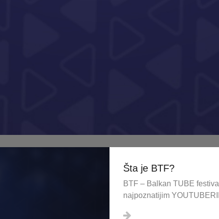
Šta je BTF?
BTF – Balkan TUBE festiva
najpoznatijim YOUTUBERI