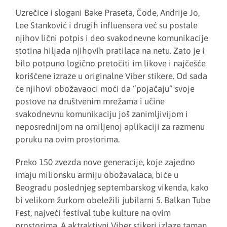
Uzrečice i slogani Bake Praseta, Čode, Andrije Jo,
Lee Stanković i drugih influensera već su postale
njihov lični potpis i deo svakodnevne komunikacije
stotina hiljada njihovih pratilaca na netu. Zato je i
bilo potpuno logično pretočiti im likove i najčešće
korišćene izraze u originalne Viber stikere. Od sada
će njihovi obožavaoci moći da “pojačaju” svoje
postove na društvenim mrežama i učine
svakodnevnu komunikaciju još zanimljivijom i
neposrednijom na omiljenoj aplikaciji za razmenu
poruku na ovim prostorima.
Preko 150 zvezda nove generacije, koje zajedno
imaju milionsku armiju obožavalaca, biće u
Beogradu poslednjeg septembarskog vikenda, kako
bi velikom žurkom obeležili jubilarni 5. Balkan Tube
Fest, najveći festival tube kulture na ovim
prostorima. A aktraktivni Viber stikeri izlaze taman