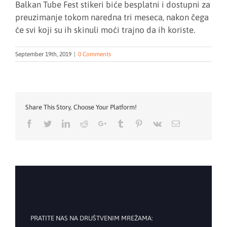
Balkan Tube Fest stikeri biće besplatni i dostupni za
preuzimanje tokom naredna tri meseca, nakon čega
će svi koji su ih skinuli moći trajno da ih koriste.
September 19th, 2019
|
0 Comments
Share This Story, Choose Your Platform!
Facebook
Twitter
LinkedIn
Reddit
Google+
Tumblr
Pinterest
Vk
Email
PRATITE NAS NA DRUŠTVENIM MREŽAMA: