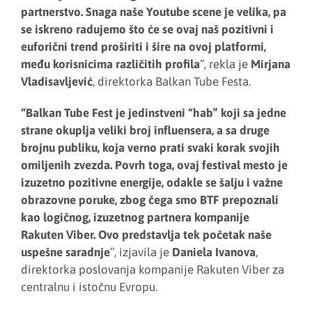
partnerstvo. Snaga naše Youtube scene je velika, pa
se iskreno radujemo što će se ovaj naš pozitivni i
euforični trend proširiti i šire na ovoj platformi,
među korisnicima različitih profila
”, rekla je
Mirjana
Vladisavljević
, direktorka Balkan Tube Festa.
“Balkan Tube Fest je jedinstveni “hab” koji sa jedne
strane okuplja veliki broj influensera, a sa druge
brojnu publiku, koja verno prati svaki korak svojih
omiljenih zvezda. Povrh toga, ovaj festival mesto je
izuzetno pozitivne energije, odakle se šalju i važne
obrazovne poruke, zbog čega smo BTF prepoznali
kao logičnog, izuzetnog partnera kompanije
Rakuten Viber. Ovo predstavlja tek početak naše
uspešne saradnje
”, izjavila je
Daniela Ivanova
,
direktorka poslovanja kompanije Rakuten Viber za
centralnu i istočnu Evropu.