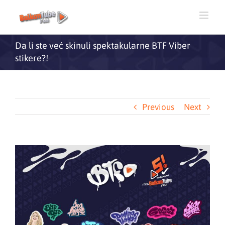
Da li ste već skinuli spektakularne BTF Viber
stikere?!
Previous
Next
View
Larger
Image