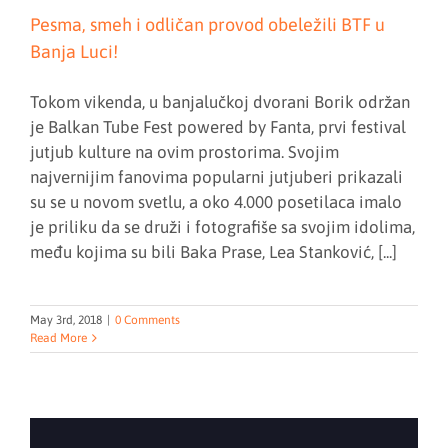
Pesma, smeh i odličan provod obeležili BTF u
Banja Luci!
Tokom vikenda, u banjalučkoj dvorani Borik održan
je Balkan Tube Fest powered by Fanta, prvi festival
jutjub kulture na ovim prostorima. Svojim
najvernijim fanovima popularni jutjuberi prikazali
su se u novom svetlu, a oko 4.000 posetilaca imalo
je priliku da se druži i fotografiše sa svojim idolima,
među kojima su bili Baka Prase, Lea Stanković, [...]
May 3rd, 2018
|
0 Comments
Read More